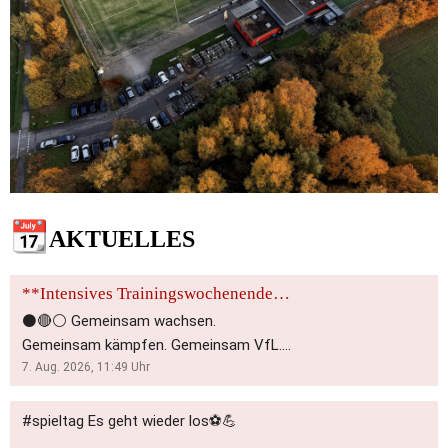
📆
AKTUELLES
**Intensives Trainingswochenende für die VfL Frauen: Gemeinsam zum Erfolg!**
⚫️🔴⚪️ Gemeinsam wachsen.
Gemeinsam kämpfen. Gemeinsam VfL.
⚽⚽️⚽️ An diesem Wochenende steht für
7. Aug. 2026, 11:49
Uhr
unsere 1. Frauenmannschaft etwas
Besonderes auf dem Programm:
#spieltag Es geht wieder los⚽️💪
Trainingswochenende! 💪 Drei Tage