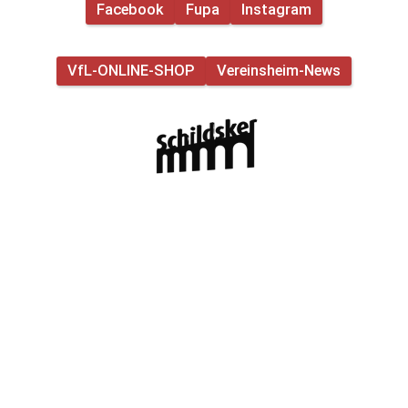
intensives und vor allem
Facebook
Fupa
Instagram
Teamgeist und voller Unterstützung von
verletzungsfreies Trainingswochenende.
der Seitenlinie wollen wir erfolgreich in
Gebt alles – wir freuen uns auf die
die neue Saison starten. Deshalb
Saison mit euch! 🖤❤️🤍 Nur der VfL💪
VfL-ONLINE-SHOP
Vereinsheim-News
brauchen wir euch! ❤️🖤 Kommt vorbei,
#vfl #schildesche #schildsker
unterstützt unsere Jungs und sorgt
#frauenfussball
gemeinsam mit uns für eine tolle
Atmosphäre. Und denkt dran, bei Kauf
einer Dauerkarte noch vor Spielbeginn,
gibt es ein Kaltgetränk und Bratwurst
direkt am ersten Spieltag dazu! Auf
geht’s, VfL! ⚫️🔴⚪️ #nurdervfl
#schildsker